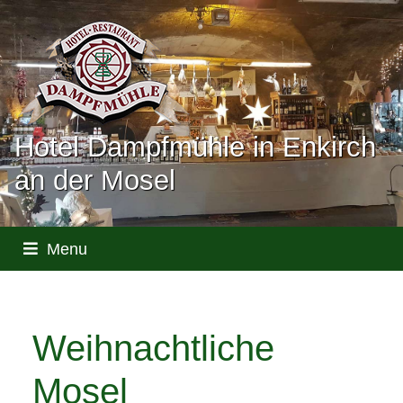
Provisionsfrei für uns - bester
Preis für Sie
Einfach & sicher buchen
Verfügbarkeiten & Preise sofort
ersichtlich*Sofortige
Buchungsbestätigung
Hotel Dampfmühle in Enkirch
an der Mosel
Weihnachtliche
Mosel